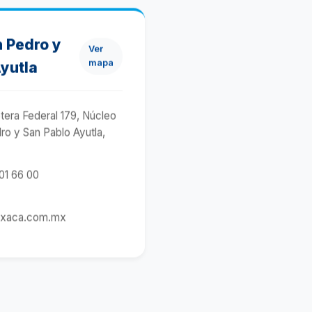
 Pedro y
Ver
mapa
yutla
tera Federal 179, Núcleo
dro y San Pablo Ayutla,
01 66 00
xaca.com.mx