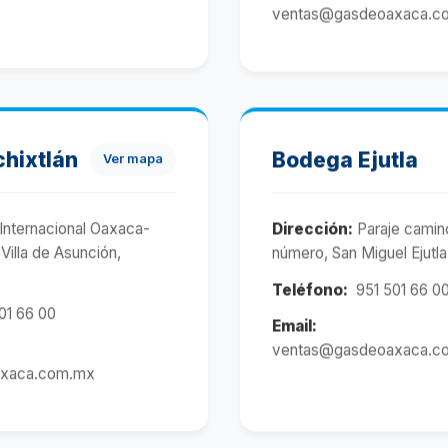
ventas@gasdeoaxaca.c
hixtlán
Bodega Ejutla
Ver mapa
 Internacional Oaxaca-
Dirección:
Paraje camino
Villa de Asunción,
número, San Miguel Ejutl
Teléfono:
951 501 66 0
01 66 00
Email:
ventas@gasdeoaxaca.c
xaca.com.mx