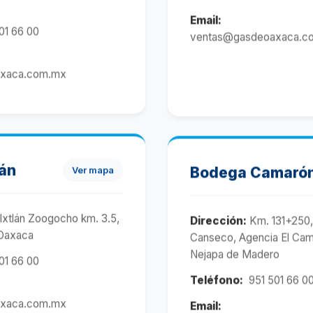
Email:
01 66 00
ventas@gasdeoaxaca.c
xaca.com.mx
lán
Bodega Camaró
Ver mapa
 Ixtlán Zoogocho km. 3.5,
Dirección:
Km. 131+250,
 Oaxaca
Canseco, Agencia El Cam
Nejapa de Madero
01 66 00
Teléfono:
951 501 66 0
xaca.com.mx
Email: