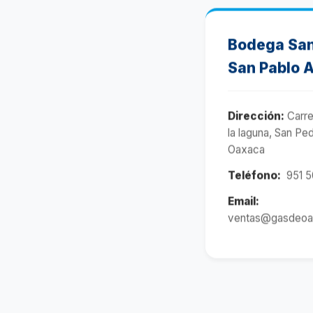
Bodega San
San Pablo A
Dirección:
Carre
la laguna, San Pe
Oaxaca
Teléfono:
951 5
Email:
ventas@gasdeoa