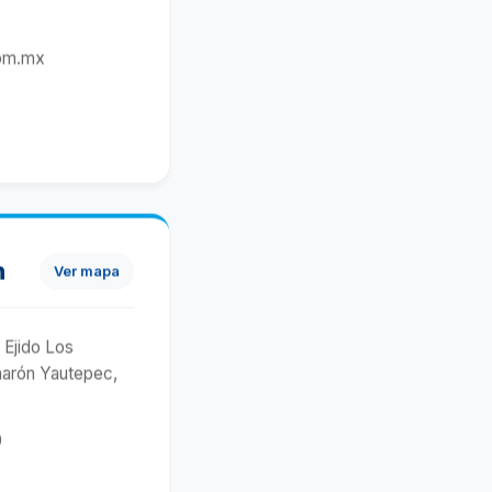
om.mx
n
Ver mapa
 Ejido Los
arón Yautepec,
0