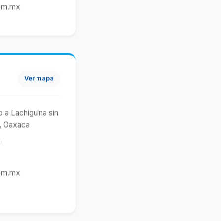
om.mx
Ver mapa
 a Lachiguina sin
a, Oaxaca
0
om.mx