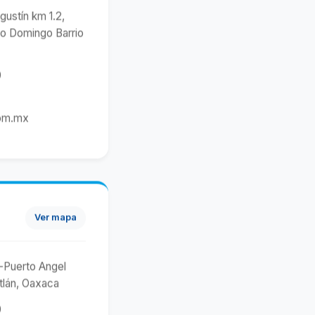
ustín km 1.2,
to Domingo Barrio
0
om.mx
Ver mapa
-Puerto Angel
tlán, Oaxaca
0