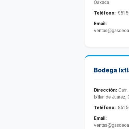
Oaxaca
Teléfono:
951 5
Email:
ventas@gasdeoa
Bodega Ixt
Dirección:
Carr.
Ixtlán de Juárez,
Teléfono:
951 5
Email:
ventas@gasdeoa