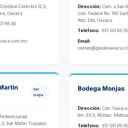
Cristóbal Colón km 12.3,
Dirección:
Cam. a San Ag
era, Oaxaca
Carr. Federal No. 190 San
Alto, Etla, Oaxaca
01 66 00
Teléfono:
951 501 66 0
xaca.com.mx
Email:
ventas@gasdeoaxaca.c
Martin
Bodega Monjas
Ver
mapa
Dirección:
Carr. Oaxaca
km. 93.5, Monjas, Miahua
 Federal paraje
3, San Martin Toxpalan,
Teléfono:
951 501 66 0